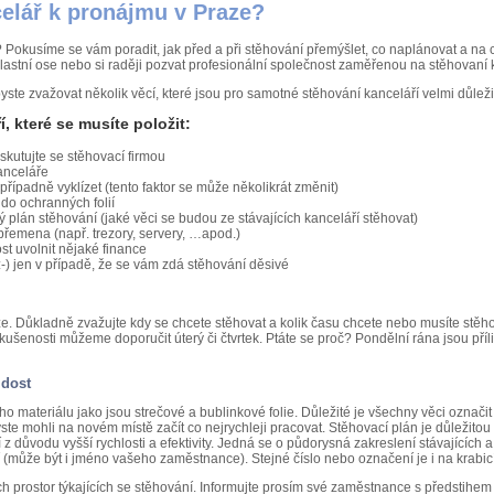
elář k pronájmu v Praze?
DOMŮ
k? Pokusíme se vám poradit, jak před a při stěhování přemýšlet, co naplánovat a 
lastní ose nebo si raději pozvat profesionální společnost zaměřenou na stěhovaní 
 byste zvažovat několik věcí, které jsou pro samotné stěhování kanceláří velmi důleži
, které se musíte položit:
skutujte se stěhovací firmou
anceláře
řípadně vyklízet (tento faktor se může několikrát změnit)
do ochranných folií
ý plán stěhování (jaké věci se budou ze stávajících kanceláří stěhovat)
břemena (např. trezory, servery, …apod.)
t uvolnit nějaké finance
-) jen v případě, že se vám zdá stěhování děsivé
íze. Důkladně zvažujte kdy se chcete stěhovat a kolik času chcete nebo musíte stěho
zkušenosti můžeme doporučit úterý či čtvrtek. Ptáte se proč? Pondělní rána jsou pří
 dost
ého materiálu jako jsou strečové a bublinkové folie. Důležité je všechny věci označi
te mohli na novém místě začít co nejrychleji pracovat. Stěhovací plán je důležitou 
í z důvodu vyšší rychlosti a efektivity. Jedná se o půdorysná zakreslení stávajících 
(může být i jméno vašeho zaměstnance). Stejné číslo nebo označení je i na krabicí
ch prostor týkajících se stěhování. Informujte prosím své zaměstnance s předstihem