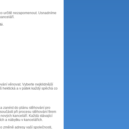
na co určitě nezapomenout. Usnadníme
kanceláří.
té.
vání věnovat. Vyberte nejklidnější
liš hektická a v pátek každý spěchá co
t a zanést do plánu stěhování pro
součástí při procesu stěhování firem
a nových kanceláří. Každá stávající
ch a nábytku v kancelářích.
 o změně adresy vaší společnosti,