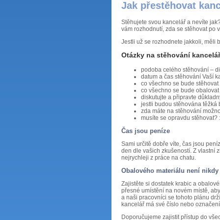
Jak přestěhovat kanc
Stěhujete svou kancelář a nevíte ja
vám rozhodnutí, zda se stěhovat po v
Jestli už se rozhodnete jakkoli, měli
Otázky na stěhování kanceláří
podoba celého stěhování – di
datum a čas stěhování Vaší k
co všechno se bude stěhovat p
co všechno se bude obalovat 
diskutujte a připravte důkladn
jestli budou stěhována těžká 
zda máte na stěhování možnos
musíte se opravdu stěhovat? :
Čas jsou peníze
Sami určitě dobře víte, čas jsou pen
den dle vašich zkušeností. Z vlastní 
nejrychleji z práce na chatu.
Obalového materiálu není nikdy
Zajistěte si dostatek krabic a obalov
přesné umístění na novém místě, abys
a naši pracovníci se tohoto plánu drž
kancelář má své číslo nebo označení 
Doporučujeme zajistit přístup do vše