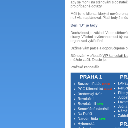
aby se mohli na stěhování s dostate
pro případné dotazy.
Měli jsme klienta, který si nově prona
než vše naplánoval. Platil tedy 2 měs
Den "D" je tady
Dochvilnost je základ. V den stěhován
strany. Všichni a všechno musí být 
organizaci vykládání.
Držíme vám palce a doporučujeme oslo
Stěhování v případě
VIP kanceláří k
můžete začít. Zkuste je.
Pražské kanceláře
PRAHA 1
PR
I.P.Pa
Burzovní Palác
ihned
Peruc
PCC Klimentská
ihned
Přemy
Bredovský dvůr
Jugos
Revoluční
Lazar
Revoluční II
nové
Ječná
Senovážné náměstí
Náměs
Na Poříčí
Záhře
Národní třída
nové
PR
Hybernská