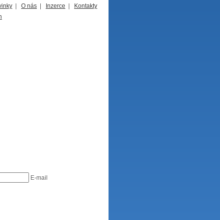
inky
|
O nás
|
Inzerce
|
Kontakty
E-mail