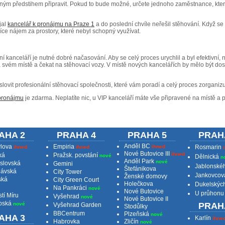
čným předstihem připravit. Pokud to bude možné, určete jednoho zaměstnance, kter
jal
kancelář k pronájmu na Praze 1
a do poslední chvíle neřešil stěhování. Když se 
íce nájem za prostory, které nebyl schopný využívat.
í kanceláří je nutné dobré načasování. Aby se celý proces urychlil a byl efektivní, 
na svém místě a čekat na stěhovací vozy. V místě nových kancelářích by mělo být 
vit profesionální stěhovací společnosti, které vám poradí a celý proces zorganizuj
 pronájmu
je zdarma. Neplatíte nic, u VIP kanceláří máte vše připravené na místě a
AHA 2
PRAHA 4
PRAHA 5
PRAH
Anděl BC
vlova
Empiria
ihned
Rosmarin
ihned
ihned
Nové Butovice III
ihned
ká
Pražsk. povstání
nové
Dělnická
n
Anděl Park
nové
slovská
Gemini
Jablonské
Štefánikova
lávská
City Tower
Jankovcov
Ženské domovy
ská
City Green Court
Holečkova
Dukelskýc
Na Pankráci
nové
Nové Butovice
U průhonu
tí Míru
Vyšehrad
nové
Nové Butovice II
bská
nové
PRAH
Vyšehrad Garden
Stodůlky
BBCentrum
Plzeňská
nové
AHA 3
Karlín
ihne
Habrovka
Zličín
nové