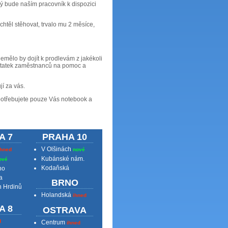
ý bude naším pracovník k dispozici
chtěl stěhovat, trvalo mu 2 měsíce,
nemělo by dojít k prodlevám z jakékoli
dostatek zaměstnanců na pomoc a
í za vás.
 potřebujete pouze Vás notebook a
A 7
PRAHA 10
V Olšinách
ihned
nové
Kubánské nám.
ové
Kodaňská
ho
a
BRNO
h Hrdinů
Holandská
ihned
A 8
OSTRAVA
d
Centrum
ihned