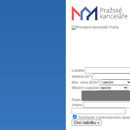
Lokalita
2
Velikost (m
)
2
Max. cena (Kč/m
)
Měsíční rozpočet
Popis
Jméno
Souhlasím s jednorázovým zpr
Chci nabídku »